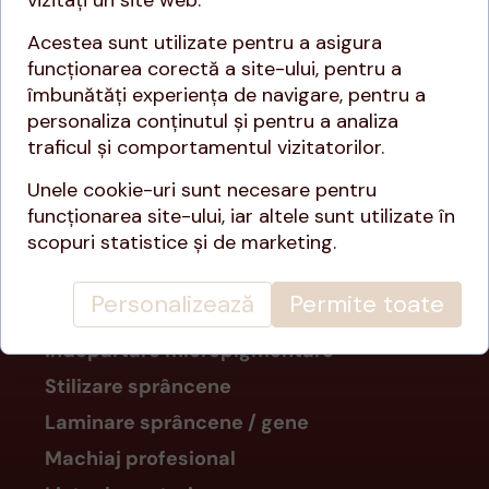
vizitați un site web.
Vă mulțumesc enorm că mă
alegeți și sunt de-a dreptul
Acestea sunt utilizate pentru a asigura
onorată că purtați pe chip
funcționarea corectă a site-ului, pentru a
amprenta muncii mele. Cu drag,
îmbunătăți experiența de navigare, pentru a
Elena!
personaliza conținutul și pentru a analiza
traficul și comportamentul vizitatorilor.
Unele cookie-uri sunt necesare pentru
SERVICII
funcționarea site-ului, iar altele sunt utilizate în
scopuri statistice și de marketing.
Micropigmentare sprancene
Micropigentare buze
Personalizează
Permite toate
Micropigmentare pleoape
Îndepartare micropigmentare
Stilizare sprâncene
Laminare sprâncene / gene
Machiaj profesional