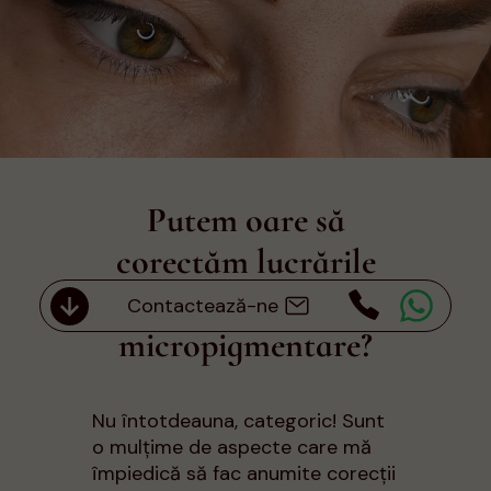
13 mai 2024
Putem oare să
corectăm lucrările
vechi de
Contactează-ne
micropigmentare?
Nu întotdeauna, categoric! Sunt
o mulțime de aspecte care mă
împiedică să fac anumite corecții