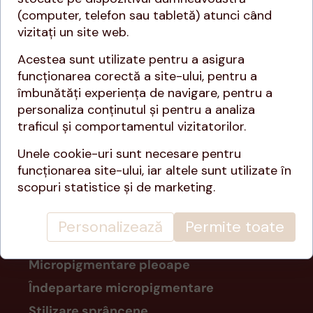
De aceea, îndemnul meu e să
(computer, telefon sau tabletă) atunci când
începi acum. Nu mai lăsa să
vizitați un site web.
treacă încă o vară, încă un an.
Acestea sunt utilizate pentru a asigura
Începe azi schimbarea.
funcționarea corectă a site-ului, pentru a
îmbunătăți experiența de navigare, pentru a
personaliza conținutul și pentru a analiza
traficul și comportamentul vizitatorilor.
Unele cookie-uri sunt necesare pentru
funcționarea site-ului, iar altele sunt utilizate în
scopuri statistice și de marketing.
SERVICII
Micropigmentare sprancene
Personalizează
Permite toate
Micropigentare buze
Micropigmentare pleoape
Îndepartare micropigmentare
Stilizare sprâncene