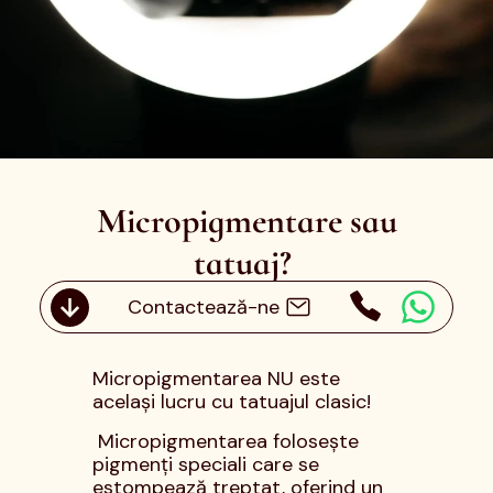
20 mai 2025
Micropigmentare sau
tatuaj?
Care este diferența?
Contactează-ne
Micropigmentarea NU este
același lucru cu tatuajul clasic!
Micropigmentarea folosește
pigmenți speciali care se
estompează treptat, oferind un